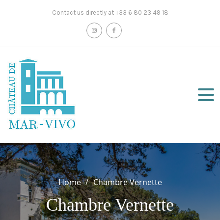
Skip
Contact us directly at +33 6 80 23 49 18
to
content
Home
Chambre Vernette
Chambre Vernette